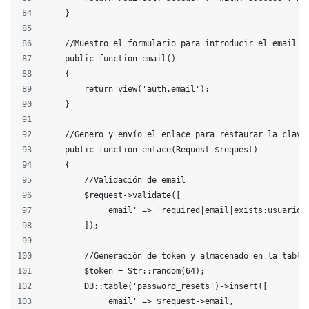
    }
    //Muestro el formulario para introducir el email
    public function email()
    {
        return view('auth.email');
    }
    //Genero y envío el enlace para restaurar la clave
    public function enlace(Request $request)
    {
        //Validación de email
        $request->validate([
            'email' => 'required|email|exists:usuarios
        ]);
        //Generación de token y almacenado en la tabla
        $token = Str::random(64);
        DB::table('password_resets')->insert([
            'email' => $request->email,