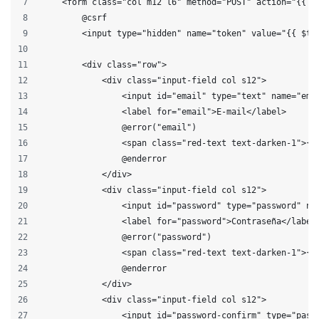
    <form class="col m12 l6" method="POST" action="{{ r
        @csrf
        <input type="hidden" name="token" value="{{ $to
        <div class="row">
            <div class="input-field col s12">
                <input id="email" type="text" name="ema
                <label for="email">E-mail</label>
                @error("email")
                <span class="red-text text-darken-1">{{
                @enderror
            </div>
            <div class="input-field col s12">
                <input id="password" type="password" na
                <label for="password">Contraseña</label
                @error("password")
                <span class="red-text text-darken-1">{{
                @enderror
            </div>
            <div class="input-field col s12">
                <input id="password-confirm" type="pass