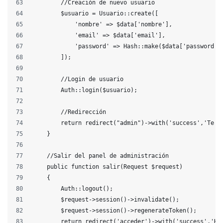
        //Creación de nuevo usuario
        $usuario = Usuario::create([
            'nombre' => $data['nombre'],
            'email' => $data['email'],
            'password' => Hash::make($data['password']
        ]);
        //Login de usuario
        Auth::login($usuario);
        //Redirección
        return redirect("admin")->with('success','Te h
    }
    //Salir del panel de administración
    public function salir(Request $request)
    {
        Auth::logout();
        $request->session()->invalidate();
        $request->session()->regenerateToken();
        return redirect('acceder')->with('success','Ha