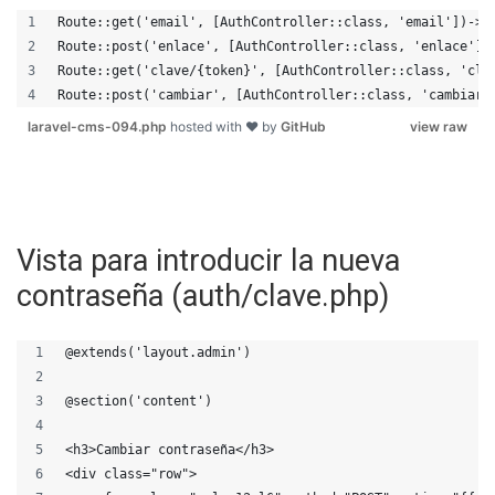
Route::get('email', [AuthController::class, 'email'])->n
Route::post('enlace', [AuthController::class, 'enlace'])
Route::get('clave/{token}', [AuthController::class, 'cla
Route::post('cambiar', [AuthController::class, 'cambiar'
laravel-cms-094.php
hosted with ❤ by
GitHub
view raw
Vista para introducir la nueva
contraseña (auth/clave.php)
@extends('layout.admin')
@section('content')
<h3>Cambiar contraseña</h3>
<div class="row">