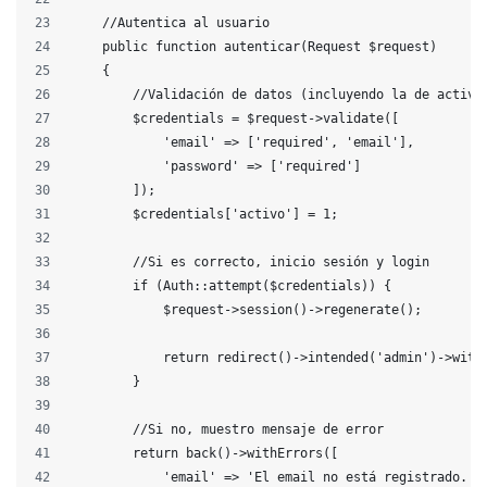
    //Autentica al usuario
    public function autenticar(Request $request)
    {
        //Validación de datos (incluyendo la de activo
        $credentials = $request->validate([
            'email' => ['required', 'email'],
            'password' => ['required']
        ]);
        $credentials['activo'] = 1;
        //Si es correcto, inicio sesión y login
        if (Auth::attempt($credentials)) {
            $request->session()->regenerate();
            return redirect()->intended('admin')->with
        }
        //Si no, muestro mensaje de error
        return back()->withErrors([
            'email' => 'El email no está registrado.',