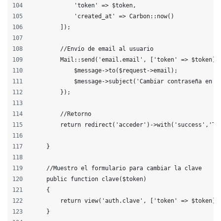
            'token' => $token,
            'created_at' => Carbon::now()
        ]);
        //Envío de email al usuario
        Mail::send('email.email', ['token' => $token],
            $message->to($request->email);
            $message->subject('Cambiar contraseña en C
        });
        //Retorno
        return redirect('acceder')->with('success','Te
    }
    //Muestro el formulario para cambiar la clave
    public function clave($token)
    {
        return view('auth.clave', ['token' => $token])
    }