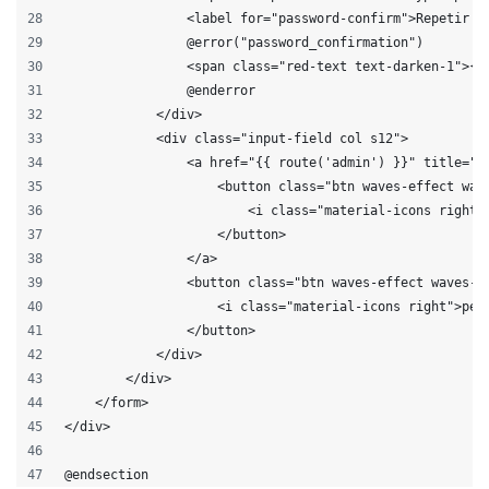
                <label for="password-confirm">Repetir c
                @error("password_confirmation")
                <span class="red-text text-darken-1">{{
                @enderror
            </div>
            <div class="input-field col s12">
                <a href="{{ route('admin') }}" title="V
                    <button class="btn waves-effect wav
                        <i class="material-icons right"
                    </button>
                </a>
                <button class="btn waves-effect waves-l
                    <i class="material-icons right">per
                </button>
            </div>
        </div>
    </form>
</div>
@endsection