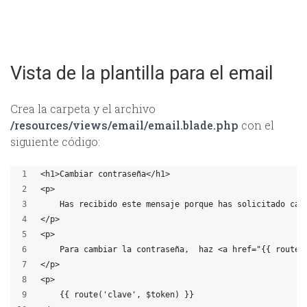
Vista de la plantilla para el email
Crea la carpeta y el archivo
/resources/views/email/email.blade.php
con el
siguiente código:
<h1>Cambiar contraseña</h1>
<p>
    Has recibido este mensaje porque has solicitado cam
</p>
<p>
    Para cambiar la contraseña,  haz <a href="{{ route(
</p>
<p>
    {{ route('clave', $token) }}