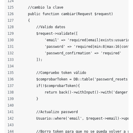
    //cambio la clave
    public function cambiar(Request $request)
    {
        //Valido datos
        $request->validate([
            'email' => 'required|email|exists:usuarios
            'password' => 'required|min:8|max:16|confi
            'password_confirmation' => 'required'
        ]);
        //Compruebo token válido
        $comprobarToken = DB::table('password_resets')
        if(!$comprobarToken){
            return back()->withInput()->with('danger',
        }
        //Actualizo password
        Usuario::where('email', $request->email)->upda
        //Borro token para que no se pueda volver a us