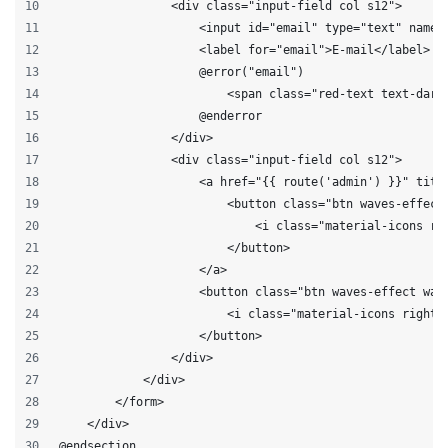
                <div class="input-field col s12">
                    <input id="email" type="text" name=
                    <label for="email">E-mail</label>
                    @error("email")
                        <span class="red-text text-dark
                    @enderror
                </div>
                <div class="input-field col s12">
                    <a href="{{ route('admin') }}" titl
                        <button class="btn waves-effect
                            <i class="material-icons ri
                        </button>
                    </a>
                    <button class="btn waves-effect wav
                        <i class="material-icons right"
                    </button>
                </div>
            </div>
        </form>
    </div>
@endsection