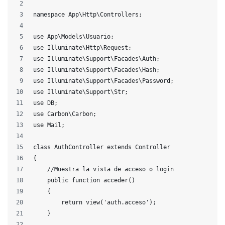
namespace App\Http\Controllers;
use App\Models\Usuario;
use Illuminate\Http\Request;
use Illuminate\Support\Facades\Auth;
use Illuminate\Support\Facades\Hash;
use Illuminate\Support\Facades\Password;
use Illuminate\Support\Str;
use DB;
use Carbon\Carbon;
use Mail;
class AuthController extends Controller
{
    //Muestra la vista de acceso o login
    public function acceder()
    {
        return view('auth.acceso');
    }