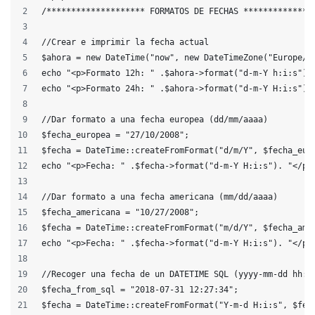
/******************** FORMATOS DE FECHAS **************
//Crear e imprimir la fecha actual
$ahora = new DateTime("now", new DateTimeZone("Europe/M
echo "<p>Formato 12h: " .$ahora->format("d-m-Y h:i:s").
echo "<p>Formato 24h: " .$ahora->format("d-m-Y H:i:s").
//Dar formato a una fecha europea (dd/mm/aaaa)
$fecha_europea = "27/10/2008";
$fecha = DateTime::createFromFormat("d/m/Y", $fecha_eur
echo "<p>Fecha: " .$fecha->format("d-m-Y H:i:s"). "</p>
//Dar formato a una fecha americana (mm/dd/aaaa)
$fecha_americana = "10/27/2008";
$fecha = DateTime::createFromFormat("m/d/Y", $fecha_ame
echo "<p>Fecha: " .$fecha->format("d-m-Y H:i:s"). "</p>
//Recoger una fecha de un DATETIME SQL (yyyy-mm-dd hh:i
$fecha_from_sql = "2018-07-31 12:27:34";
$fecha = DateTime::createFromFormat("Y-m-d H:i:s", $fec