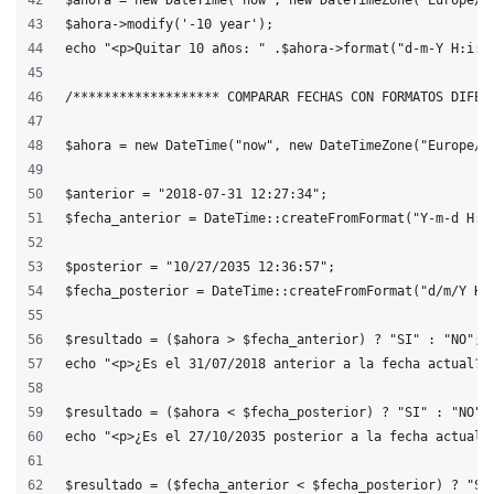
$ahora->modify('-10 year');
echo "<p>Quitar 10 años: " .$ahora->format("d-m-Y H:i:s
/******************* COMPARAR FECHAS CON FORMATOS DIFER
$ahora = new DateTime("now", new DateTimeZone("Europe/M
$anterior = "2018-07-31 12:27:34";
$fecha_anterior = DateTime::createFromFormat("Y-m-d H:i
$posterior = "10/27/2035 12:36:57";
$fecha_posterior = DateTime::createFromFormat("d/m/Y H:
$resultado = ($ahora > $fecha_anterior) ? "SI" : "NO";
echo "<p>¿Es el 31/07/2018 anterior a la fecha actual?:
$resultado = ($ahora < $fecha_posterior) ? "SI" : "NO";
echo "<p>¿Es el 27/10/2035 posterior a la fecha actual?
$resultado = ($fecha_anterior < $fecha_posterior) ? "SI