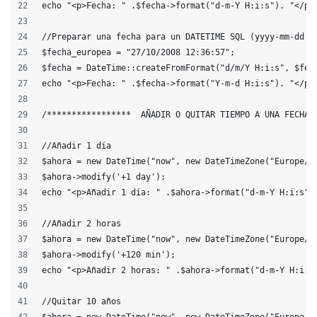
echo "<p>Fecha: " .$fecha->format("d-m-Y H:i:s"). "</p>
//Preparar una fecha para un DATETIME SQL (yyyy-mm-dd h
$fecha_europea = "27/10/2008 12:36:57";
$fecha = DateTime::createFromFormat("d/m/Y H:i:s", $fec
echo "<p>Fecha: " .$fecha->format("Y-m-d H:i:s"). "</p>
/*****************  AÑADIR O QUITAR TIEMPO A UNA FECHA 
//Añadir 1 día
$ahora = new DateTime("now", new DateTimeZone("Europe/M
$ahora->modify('+1 day');
echo "<p>Añadir 1 día: " .$ahora->format("d-m-Y H:i:s")
//Añadir 2 horas
$ahora = new DateTime("now", new DateTimeZone("Europe/M
$ahora->modify('+120 min');
echo "<p>Añadir 2 horas: " .$ahora->format("d-m-Y H:i:s
//Quitar 10 años
$ahora = new DateTime("now", new DateTimeZone("Europe/M