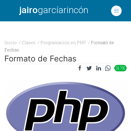
jairo
garcíarincón
Inicio
Clases
Programación en PHP
Formato de
Fechas
Formato de Fechas
31.7K