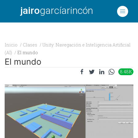
jairo
garcíarincón
Inicio
Clases
Unity: Navegación e Inteligencia Artificial
(AI)
El mundo
El mundo
8.48K